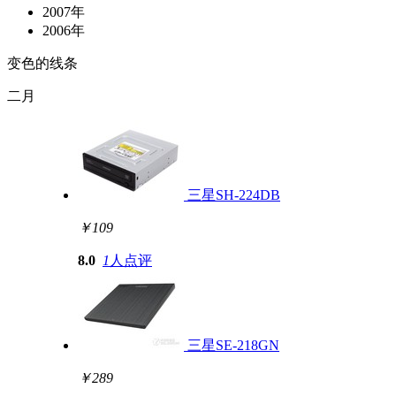
2007年
2006年
变色的线条
二月
三星SH-224DB
￥109
8.0
1
人点评
三星SE-218GN
￥289