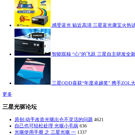
感受蓝光 贴近高清 三星蓝光康宝火热
智能双核 “心”的飞跃 三星自主研发全新
三星ODD喜获“年度卓越奖” 携手ZO
更多
三星光驱论坛
原创:动手改造光驱出仓不灵活的问题
4621
自己也可轻松处理 光驱小毛病
636
光驱使用手册 之 三星光驱 一
1337