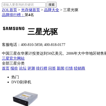
ZOL首页
>
光存储首页
>
品牌大全
>
三星光驱
品牌排行榜：
第
4
名
三星光驱
客服电话：
400-810-5858; 400-818-0177
中国三星在华累计投资达到50亿美元。2006年大中华地区销售额为
三星官方网站
全部三星分类
首页
报价
论坛
评测
排行榜
问答
新闻
行情
经销商
热门
DVD刻录机