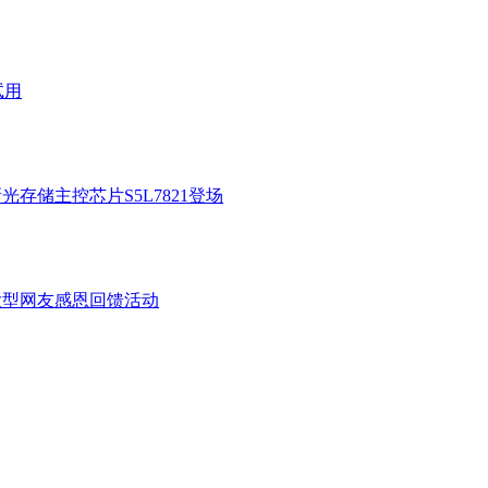
试用
光存储主控芯片S5L7821登场
L大型网友感恩回馈活动