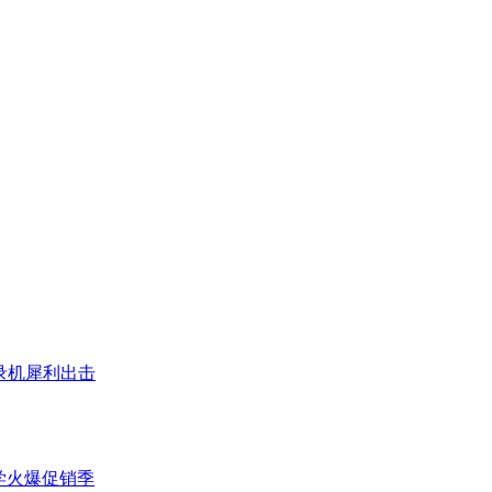
刻录机犀利出击
开学火爆促销季