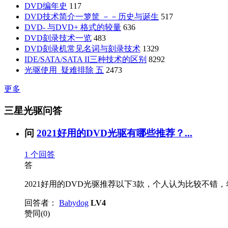
DVD编年史
117
DVD技术简介一箩筐 －－历史与诞生
517
DVD- 与DVD+ 格式的较量
636
DVD刻录技术一览
483
DVD刻录机常见名词与刻录技术
1329
IDE/SATA/SATA II三种技术的区别
8292
光驱使用_疑难排除 五
2473
更多
三星光驱问答
问
2021好用的DVD光驱有哪些推荐？...
1
个回答
答
2021好用的DVD光驱推荐以下3款，个人认为比较不错，希
回答者：
Babydog
LV4
赞同(0)