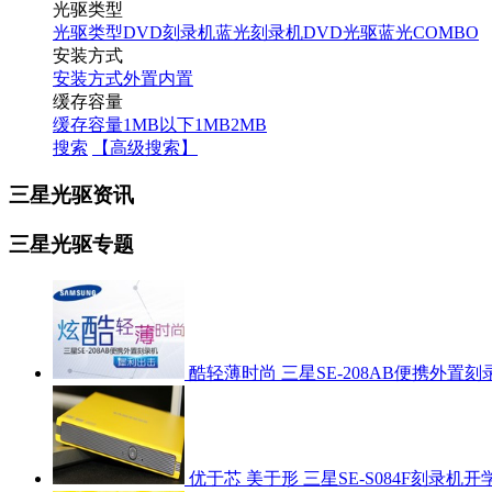
光驱类型
光驱类型
DVD刻录机
蓝光刻录机
DVD光驱
蓝光COMBO
安装方式
安装方式
外置
内置
缓存容量
缓存容量
1MB以下
1MB
2MB
搜索
【高级搜索】
三星光驱资讯
三星光驱专题
酷轻薄时尚 三星SE-208AB便携外置
优于芯 美于形 三星SE-S084F刻录机