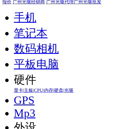
报价
广州光驱经销商
广州光驱代理
广州光驱批发
手机
笔记本
数码相机
平板电脑
硬件
显卡
|
主板
|
CPU
|
内存
|
硬盘
|
光驱
GPS
Mp3
外设