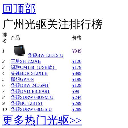
回顶部
广州光驱关注排行榜
排
产品
价格
名
1
¥949
华硕BW-12D1S-U
2
三星SH-222AB
¥120
3
绿联CM138（USB款）
¥179
4
先锋BDR-S12XLB
¥899
5
联想GP70N
¥199
6
华硕DRW-24D5MT
¥129
7
华硕DVD-E818A9T
¥99
8
华硕SDRW-08U9M-U
¥244
9
华硕BC-12B1ST
¥299
10
华硕SDRW-08D3S-U
¥289
更多热门光驱>>