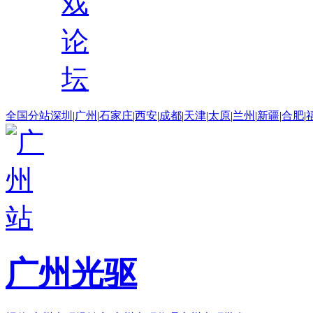
戏
论
坛
全国分站
深圳
|
广州
|
石家庄
|
西安
|
成都
|
天津
|
太原
|
兰州
|
新疆
|
合肥
|
广州光驱