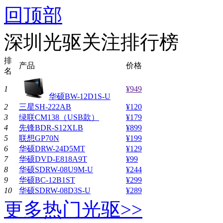
回顶部
深圳光驱关注排行榜
排
产品
价格
名
1
¥949
华硕BW-12D1S-U
2
三星SH-222AB
¥120
3
绿联CM138（USB款）
¥179
4
先锋BDR-S12XLB
¥899
5
联想GP70N
¥199
6
华硕DRW-24D5MT
¥129
7
华硕DVD-E818A9T
¥99
8
华硕SDRW-08U9M-U
¥244
9
华硕BC-12B1ST
¥299
10
华硕SDRW-08D3S-U
¥289
更多热门光驱>>