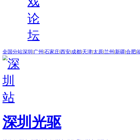
戏
论
坛
全国分站
深圳
|
广州
|
石家庄
|
西安
|
成都
|
天津
|
太原
|
兰州
|
新疆
|
合肥
|
深圳光驱