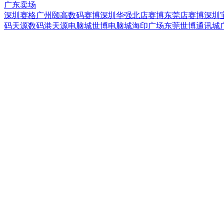
广东卖场
深圳赛格
广州颐高数码
赛博深圳华强北店
赛博东莞店
赛博深圳
码
天源数码港
天源电脑城
世博电脑城
海印广场
东莞世博通讯城