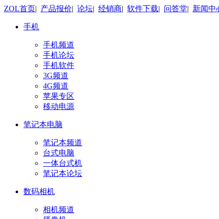
ZOL首页
|
产品报价
|
论坛
|
经销商
|
软件下载
|
问答堂
|
新闻中
手机
手机频道
手机论坛
手机软件
3G频道
4G频道
苹果专区
移动电源
笔记本电脑
笔记本频道
台式电脑
一体台式机
笔记本论坛
数码相机
相机频道