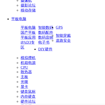
摄像机
摄影论坛
移动存储
平板电脑
GPS
平板电脑
智能数码
国产平板
数码配件
智能穿戴
平板应用
数码音响
道路安全
iPAD3专
电子书
区
DIY硬件
模拟攒机
机箱电源
CPU
散热器
主板
光驱
显卡
键盘鼠标
内存硬盘
硬件论坛