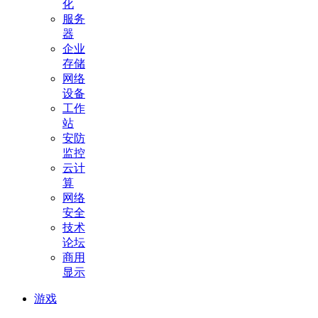
化
服务
器
企业
存储
网络
设备
工作
站
安防
监控
云计
算
网络
安全
技术
论坛
商用
显示
游戏