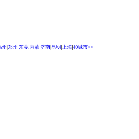
福州
|
郑州
|
东莞
|
内蒙
|
济南
|
昆明
|
上海
|
40城市>>