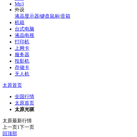
Mp3
外设
液晶显示器
|
键盘鼠标
|
音箱
机箱
台式电脑
液晶电视
打印机
上网卡
服务器
投影机
存储卡
无人机
太原首页
全国行情
太原首页
太原光驱
太原最新行情
上一页
1
下一页
回顶部