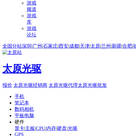
游戏
频道
游戏
库
游戏
论坛
全国分站
深圳
|
广州
|
石家庄
|
西安
|
成都
|
天津
|
太原
|
兰州
|
新疆
|
合肥
|
太原光驱
报价
太原光驱经销商
太原光驱代理
太原光驱批发
手机
笔记本
数码相机
平板电脑
硬件
显卡
|
主板
|
CPU
|
内存
|
硬盘
|
光驱
GPS