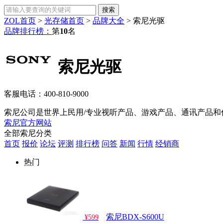
ZOL首页
>
光存储首页
>
品牌大全
>
索尼光驱
品牌排行榜：
第
10
名
索尼光驱
客服电话：
400-810-9000
索尼公司是世界上民用/专业视听产品、游戏产品、通讯产品和
索尼官方网站
全部索尼分类
首页
报价
论坛
评测
排行榜
问答
新闻
行情
经销商
热门
索尼BDX-S600U
¥599