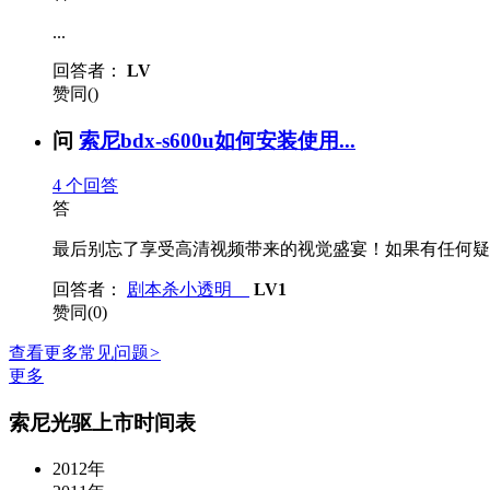
...
回答者：
LV
赞同()
问
索尼bdx-s600u如何安装使用...
4
个回答
答
最后别忘了享受高清视频带来的视觉盛宴！如果有任何疑问
回答者：
剧本杀小透明
LV1
赞同(0)
查看更多常见问题
>
更多
索尼光驱上市时间表
2012年