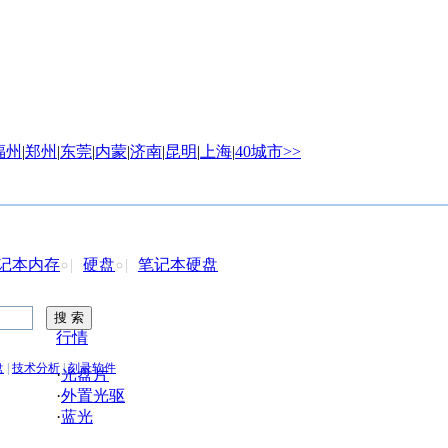
福州
|
郑州
|
东莞
|
内蒙
|
济南
|
昆明
|
上海
|
40城市>>
记本内存
|
硬盘
|
笔记本硬盘
行情
盘
|
技术分析
|
刻录软件
·
光盘片
·
外置光驱
·
蓝光