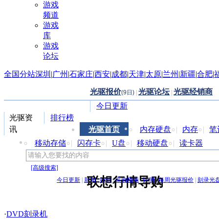
游戏
频道
游戏
库
游戏
论坛
全国分站
深圳
|
广州
|
石家庄
|
西安
|
成都
|
天津
|
太原
|
兰州
|
新疆
|
合肥
|
光驱报价
光驱论坛
光驱经销商
(
9日)
|
|
今日更新
光驱资
排行榜
讯
光驱首页
内存硬盘
|
内存
|
笔
移动存储
|
闪存卡
|
U盘
|
移动硬盘
|
读卡器
[高级搜索]
联想行情导购
特色栏目：
今日更新
|
新闻
|
行情
|
采购指南
|
评测
|
每周光驱报价
|
刻录光
·
DVD刻录机