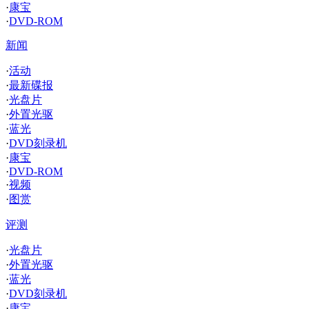
·
康宝
·
DVD-ROM
新闻
·
活动
·
最新碟报
·
光盘片
·
外置光驱
·
蓝光
·
DVD刻录机
·
康宝
·
DVD-ROM
·
视频
·
图赏
评测
·
光盘片
·
外置光驱
·
蓝光
·
DVD刻录机
·
康宝