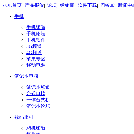
ZOL首页
|
产品报价
|
论坛
|
经销商
|
软件下载
|
问答堂
|
新闻中
手机
手机频道
手机论坛
手机软件
3G频道
4G频道
苹果专区
移动电源
笔记本电脑
笔记本频道
台式电脑
一体台式机
笔记本论坛
数码相机
相机频道