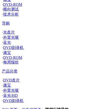
·
DVD-ROM
·
横向测试
·
技术分析
导购
·
光盘片
·
外置光驱
·
蓝光
·
DVD刻录机
·
康宝
·
DVD-ROM
·
每周报价
产品分类
·
DVD盘片
·
康宝
·
外置光驱
·
蓝光/HD
·
DVD刻录机