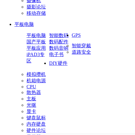
摄像机
摄影论坛
移动存储
平板电脑
GPS
平板电脑
智能数码
国产平板
数码配件
智能穿戴
平板应用
数码音响
道路安全
iPAD3专
电子书
区
DIY硬件
模拟攒机
机箱电源
CPU
散热器
主板
光驱
显卡
键盘鼠标
内存硬盘
硬件论坛