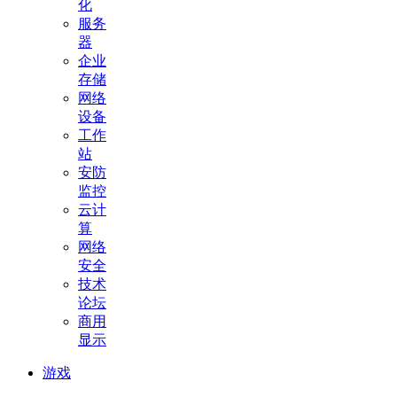
化
服务
器
企业
存储
网络
设备
工作
站
安防
监控
云计
算
网络
安全
技术
论坛
商用
显示
游戏